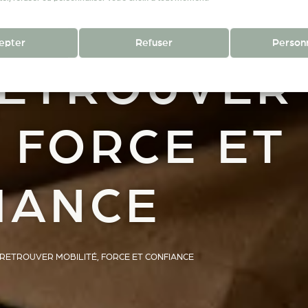
ATION DU
epter
Refuser
Personn
RETROUVER
POLITIQUE DE CONFIDENTIALITÉ
MENTIONS LÉGALES
, FORCE ET
IANCE
 RETROUVER MOBILITÉ, FORCE ET CONFIANCE