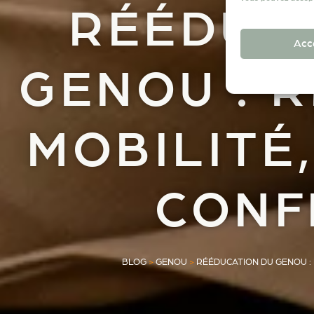
RÉÉDUC
Acc
GENOU : 
MOBILITÉ
CONF
BLOG
>
GENOU
>
RÉÉDUCATION DU GENOU :