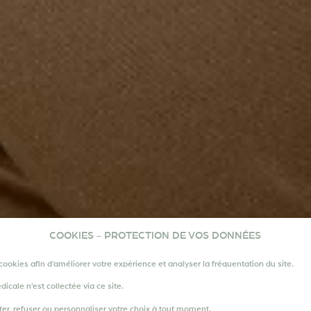
COOKIES - PROTECTION DE VOS DONNÉES
cookies afin d’améliorer votre expérience et analyser la fréquentation du site.
6.2026
ale n’est collectée via ce site.
er, refuser ou personnaliser votre choix à tout moment.