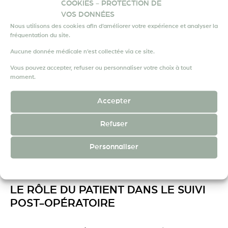
COOKIES - PROTECTION DE
Le
suivi post-opératoire
ne consiste pas
VOS DONNÉES
seulement à vérifier une cicatrice ou contrôler un
Nous utilisons des cookies afin d’améliorer votre expérience et analyser la
fréquentation du site.
compte-rendu d’imagerie. Il s’agit d’une
stratégie
Aucune donnée médicale n’est collectée via ce site.
de reprise globale
qui prend en compte :
Vous pouvez accepter, refuser ou personnaliser votre choix à tout
La fonction articulaire.
moment.
La confiance du patient en son corps.
Accepter
Le rythme de vie (sport, travail, loisirs).
Au-delà de la chirurgie, l’objectif est de
Refuser
reconstruire une autonomie complète et de
Personnaliser
redonner au patient la liberté de mouvement.
POLITIQUE DE CONFIDENTIALITÉ
MENTIONS LÉGALES
LE RÔLE DU PATIENT DANS LE SUIVI
POST-OPÉRATOIRE