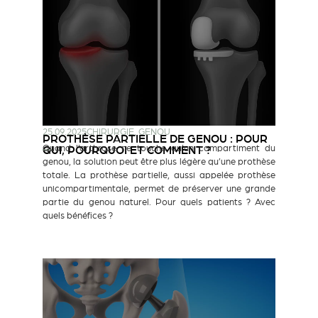
25.09.2025
CHIRURGIE
,
GENOU
PROTHÈSE PARTIELLE DE GENOU : POUR
Quand l’arthrose ne touche qu’un compartiment du
QUI, POURQUOI ET COMMENT ?
genou, la solution peut être plus légère qu’une prothèse
totale. La prothèse partielle, aussi appelée prothèse
unicompartimentale, permet de préserver une grande
partie du genou naturel. Pour quels patients ? Avec
quels bénéfices ?