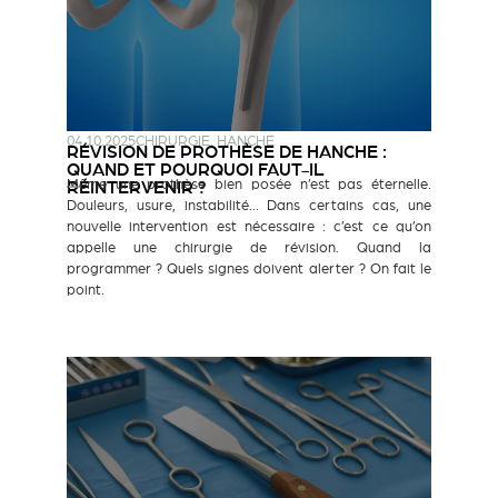
04.10.2025
CHIRURGIE
,
HANCHE
RÉVISION DE PROTHÈSE DE HANCHE :
QUAND ET POURQUOI FAUT-IL
Même une prothèse bien posée n’est pas éternelle.
RÉINTERVENIR ?
Douleurs, usure, instabilité… Dans certains cas, une
nouvelle intervention est nécessaire : c’est ce qu’on
appelle une chirurgie de révision. Quand la
programmer ? Quels signes doivent alerter ? On fait le
point.