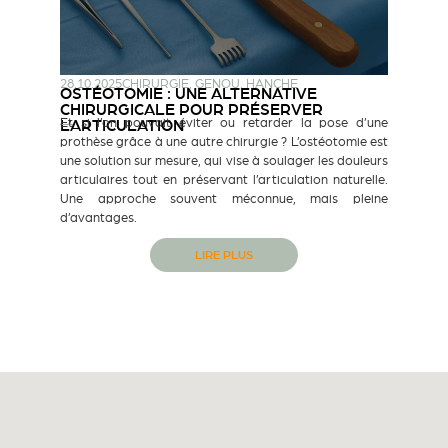
28.10.2025
CHIRURGIE
,
GENOU
,
HANCHE
OSTÉOTOMIE : UNE ALTERNATIVE
CHIRURGICALE POUR PRÉSERVER
Et si l’on pouvait éviter ou retarder la pose d’une
L’ARTICULATION
prothèse grâce à une autre chirurgie ? L’ostéotomie est
une solution sur mesure, qui vise à soulager les douleurs
articulaires tout en préservant l’articulation naturelle.
Une approche souvent méconnue, mais pleine
d’avantages.
LIRE PLUS