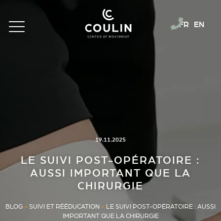
FR
EN
19.11.2025
LE SUIVI POST-OPÉRATOIRE :
AUSSI IMPORTANT QUE LA
CHIRURGIE
BLOG
>
SUIVI ET RÉÉDUCATION
>
LE SUIVI POST-OPÉRATOIRE : AUSSI
IMPORTANT QUE LA CHIRURGIE