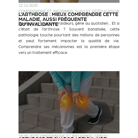
12.12.2025
COMPRENDRE ET INFORMER
,
SUIVI ET RÉÉDUCATION
L’ARTHROSE : MIEUX COMPRENDRE CETTE
MALADIE, AUSSI FRÉQUENTE
Douleurs articulaires, raideurs, gêne au quotidien… Et si
QU’INVALIDANTE
c’était de l’arthrose ? Souvent banalisée, cette
pathologie touche pourtant des millions de personnes
et peut fortement impacter la qualité de vie.
Comprendre ses mécanismes est la première étape
vers un traitement efficace.
18.09.2025
COMPRENDRE ET INFORMER
,
GENOU