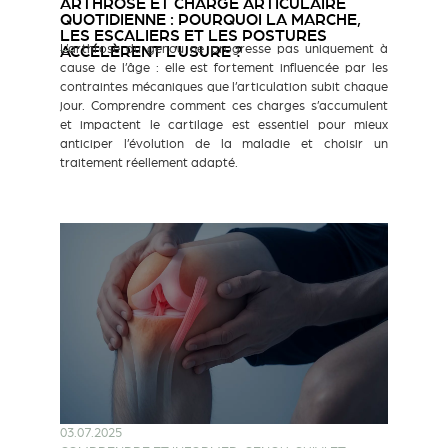
ARTHROSE ET CHARGE ARTICULAIRE
QUOTIDIENNE : POURQUOI LA MARCHE,
LES ESCALIERS ET LES POSTURES
L’arthrose du genou ne progresse pas uniquement à
ACCÉLÈRENT L’USURE ?
cause de l’âge : elle est fortement influencée par les
contraintes mécaniques que l’articulation subit chaque
jour. Comprendre comment ces charges s’accumulent
et impactent le cartilage est essentiel pour mieux
anticiper l’évolution de la maladie et choisir un
traitement réellement adapté.
03.07.2025