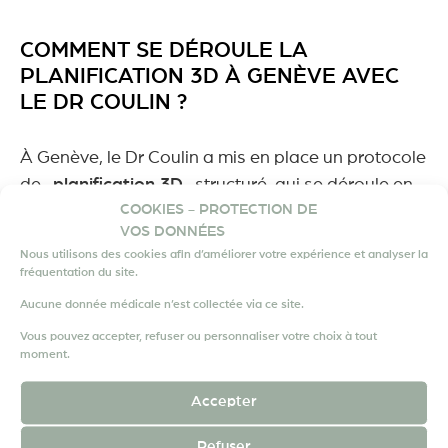
COMMENT SE DÉROULE LA
PLANIFICATION 3D À GENÈVE AVEC
LE DR COULIN ?
À Genève, le Dr Coulin a mis en place un protocole
de
planification 3D
structuré, qui se déroule en
COOKIES - PROTECTION DE
plusieurs étapes :
VOS DONNÉES
Scanner ou IRM haute résolution
pour
Nous utilisons des cookies afin d’améliorer votre expérience et analyser la
fréquentation du site.
recueillir des images précises.
Reconstruction 3D de l’articulation grâce à
Aucune donnée médicale n’est collectée via ce site.
un logiciel dédié.
Vous pouvez accepter, refuser ou personnaliser votre choix à tout
moment.
Simulation complète de l’intervention : choix
de la taille, de l’orientation et des axes de
Accepter
l’implant.
Conception de guides chirurgicaux sur
Refuser