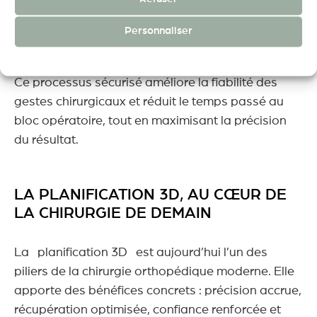
mesure, si nécessaire.
Personnaliser
Chirurgie assistée selon le plan validé, avec
un suivi rigoureux à chaque étape.
POLITIQUE DE CONFIDENTIALITÉ
MENTIONS LÉGALES
Ce processus sécurisé améliore la fiabilité des
gestes chirurgicaux et réduit le temps passé au
bloc opératoire, tout en maximisant la précision
du résultat.
LA PLANIFICATION 3D, AU CŒUR DE
LA CHIRURGIE DE DEMAIN
La planification 3D est aujourd’hui l’un des
piliers de la chirurgie orthopédique moderne. Elle
apporte des bénéfices concrets : précision accrue,
récupération optimisée, confiance renforcée et