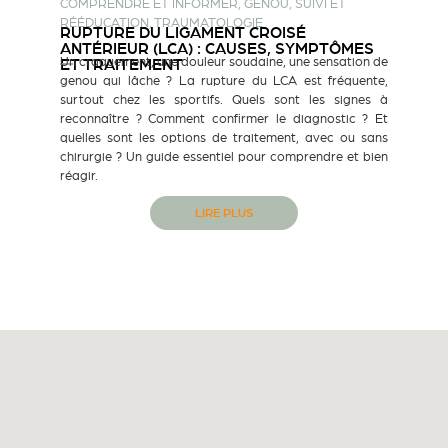
COMPRENDRE ET INFORMER
,
GENOU
,
SUIVI ET
RÉÉDUCATION
,
TRAUMATOLOGIE
RUPTURE DU LIGAMENT CROISÉ
ANTÉRIEUR (LCA) : CAUSES, SYMPTÔMES
Un craquement, une douleur soudaine, une sensation de
ET TRAITEMENT
genou qui lâche ? La rupture du LCA est fréquente,
surtout chez les sportifs. Quels sont les signes à
reconnaître ? Comment confirmer le diagnostic ? Et
quelles sont les options de traitement, avec ou sans
chirurgie ? Un guide essentiel pour comprendre et bien
réagir.
LIRE PLUS