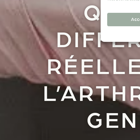
QUE
Acc
DIFFÉ
RÉELL
L’ARTH
GEN