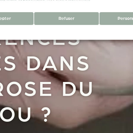
LLES
epter
Refuser
Personn
RENCES
POLITIQUE DE CONFIDENTIALITÉ
MENTIONS LÉGALES
ES DANS
ROSE DU
OU ?