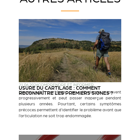
21.06.2026
COMPRENDRE ET INFORMER
USURE DU CARTILAGE : COMMENT
L’usure du cartilage se développe souvent
RECONNAÎTRE LES PREMIERS SIGNES ?
progressivement et peut passer inaperçue pendant
plusieurs années. Pourtant, certains symptômes
précoces permettent d’identifier le problème avant que
l’articulation ne soit trop endommagée.