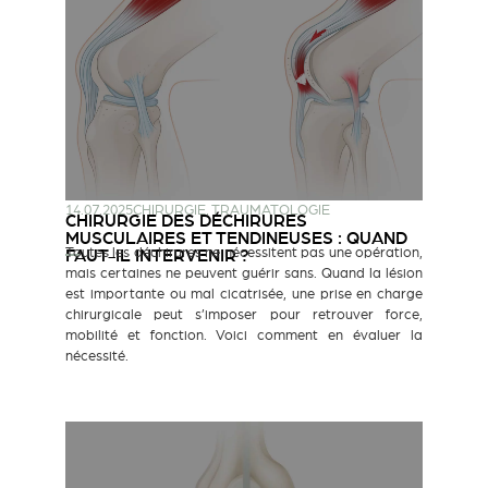
14.07.2025
CHIRURGIE
,
TRAUMATOLOGIE
CHIRURGIE DES DÉCHIRURES
MUSCULAIRES ET TENDINEUSES : QUAND
Toutes les déchirures ne nécessitent pas une opération,
FAUT-IL INTERVENIR ?
mais certaines ne peuvent guérir sans. Quand la lésion
est importante ou mal cicatrisée, une prise en charge
chirurgicale peut s’imposer pour retrouver force,
mobilité et fonction. Voici comment en évaluer la
nécessité.