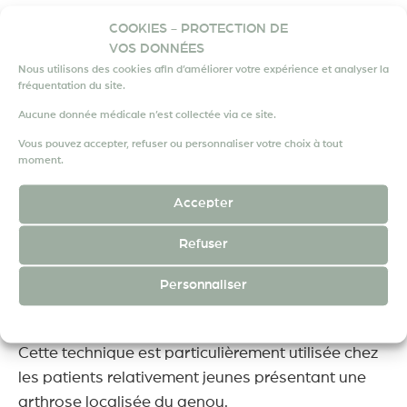
COOKIES - PROTECTION DE
LES CHIRURGIES CONSERVATRICES
VOS DONNÉES
Nous utilisons des cookies afin d’améliorer votre expérience et analyser la
fréquentation du site.
Lorsque l’arthrose est localisée à une partie de
Aucune donnée médicale n’est collectée via ce site.
l’articulation, certaines interventions permettent
Vous pouvez accepter, refuser ou personnaliser votre choix à tout
parfois d’éviter une prothèse.
moment.
Accepter
L’ostéotomie
Refuser
L’
ostéotomie
consiste à modifier l’axe du
Personnaliser
membre afin de mieux répartir les charges sur
l’articulation.
POLITIQUE DE CONFIDENTIALITÉ
MENTIONS LÉGALES
Cette technique est particulièrement utilisée chez
les patients relativement jeunes présentant une
arthrose localisée du genou.