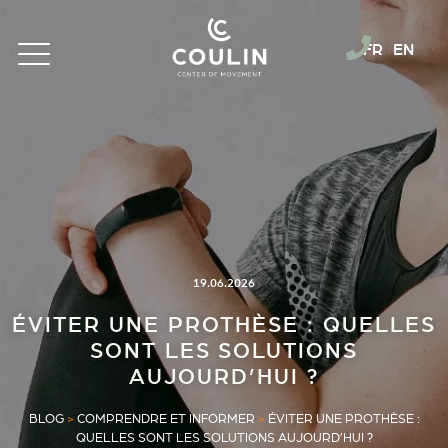
FR
EN
19.06.2026
ÉVITER UNE PROTHÈSE : QUELLES
SONT LES SOLUTIONS
AUJOURD’HUI ?
BLOG
>
COMPRENDRE ET INFORMER
>
ÉVITER UNE PROTHÈSE :
QUELLES SONT LES SOLUTIONS AUJOURD’HUI ?